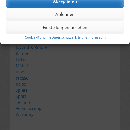
Akzeptieren
Familie
Finanzen
Ablehnen
Garten & Natur
Gesundheit
Einstellungen ansehen
Handwerk
Haus
Cookie-Richtlinie
Datenschutzerklärung
Impressum
Internet
Jugend & Kinder
Kaufen
Liebe
Möbel
Mode
Presse
Reise
Spiele
Sport
Technik
Versicherung
Werbung