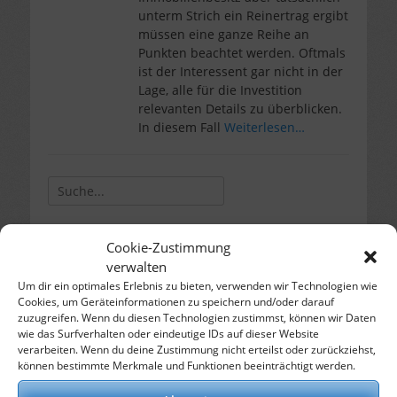
unterm Strich ein Reinertrag ergibt
müssen eine ganze Reihe an
Punkten beachtet werden. Oftmals
ist der Interessent gar nicht in der
Lage, alle für die Investition
relevanten Details zu überblicken.
In diesem Fall
Weiterlesen…
Suche
für:
Cookie-Zustimmung
Kategorien
verwalten
Allgemein
Um dir ein optimales Erlebnis zu bieten, verwenden wir Technologien wie
Automobil
Cookies, um Geräteinformationen zu speichern und/oder darauf
Bildung
zuzugreifen. Wenn du diesen Technologien zustimmst, können wir Daten
wie das Surfverhalten oder eindeutige IDs auf dieser Website
Computer
verarbeiten. Wenn du deine Zustimmung nicht erteilst oder zurückziehst,
Dienstleistungen
können bestimmte Merkmale und Funktionen beeinträchtigt werden.
Esoterik
Essen & Trinken